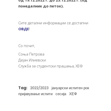
од 19.12.2022 г. до 23.12.2022 г. (од
понеделник до петок).
а
Сите детални информации се достапни
ОВДЕ
!
а
Со почит,
Соња Петрова
Дејан Илиевски
Служба за студентски прашања, ХЕФ
Tag:
2022/2023
јануарски испитен рок
пријавување испити
сесија
ХЕФ