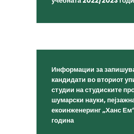
учебната 2022/2023 год
Информации за запишув
кандидати во вториот уп
студии на студиските пр
шумарски науки, пејзажн
екоинженеринг „Ханс Ем“
година