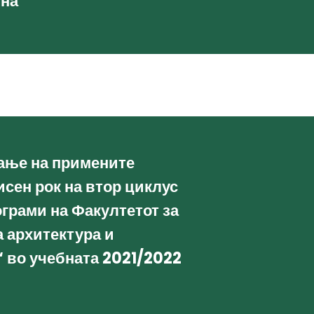
ина
ање на примените
исен рок на втор циклус
ограми на Факултетот за
а архитектура и
 во учебната 2021/2022