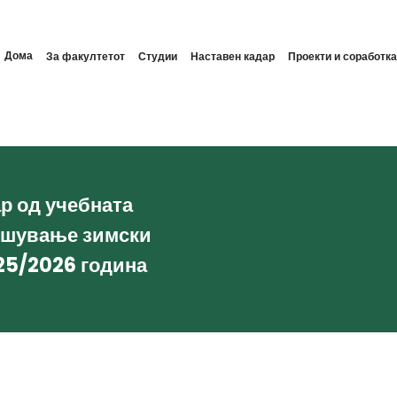
Дома
За факултетот
Студии
Наставен кадар
Проекти и соработка
ар од учебната
ишување зимски
25/2026 година